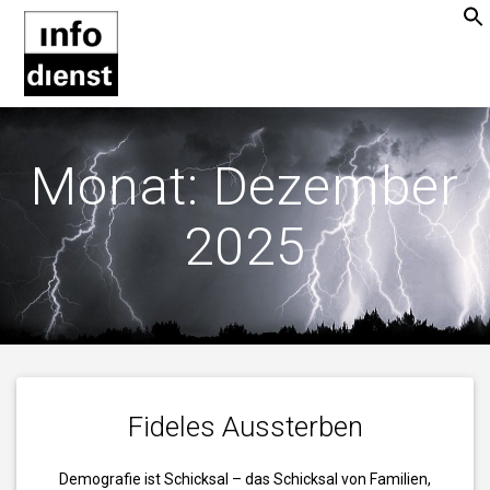
Zum
Inhalt
springen
Monat:
Dezember
2025
Fideles Aussterben
Demografie ist Schicksal – das Schicksal von Familien,