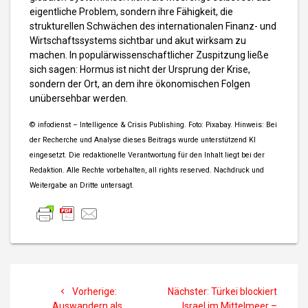
eigentliche Problem, sondern ihre Fähigkeit, die
strukturellen Schwächen des internationalen Finanz- und
Wirtschaftssystems sichtbar und akut wirksam zu
machen. In populärwissenschaftlicher Zuspitzung ließe
sich sagen: Hormus ist nicht der Ursprung der Krise,
sondern der Ort, an dem ihre ökonomischen Folgen
unübersehbar werden.
© infodienst – Intelligence & Crisis Publishing. Foto: Pixabay. Hinweis: Bei
der Recherche und Analyse dieses Beitrags wurde unterstützend KI
eingesetzt. Die redaktionelle Verantwortung für den Inhalt liegt bei der
Redaktion. Alle Rechte vorbehalten, all rights reserved. Nachdruck und
Weitergabe an Dritte untersagt.
Beitragsnavigation
Vorheriger
Nächster
Vorherige:
Nächster:
Türkei blockiert
Beitrag:
Beitrag:
Auswandern als
Israel im Mittelmeer –