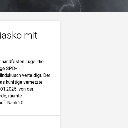
iasko mit
r handfesten Lüge: die
ige SPD-
indukusch verteidigt. Der
as künftige vernetzte
01.2025, von der
rde, räumte
uf. Nach 20 …